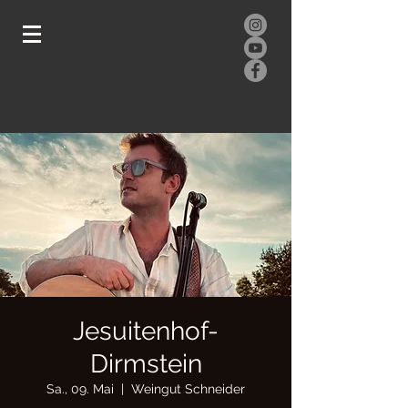
Jesuitenhof-
Dirmstein
Sa., 09. Mai
  |  
Weingut Schneider