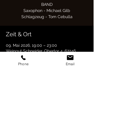
BAND
Saxophon - Michael Gilb
Schlagzeug - Tom Cebulla
Zeit & Ort
09. Mai 2026, 19:00 – 23:00
Weingut Schneider, Obertor 4, 67246
Dirmstein, Deutschland
Phone
Email
Datenschutzerklärung
Impressum
© 2026 by Grenzenlos Musik