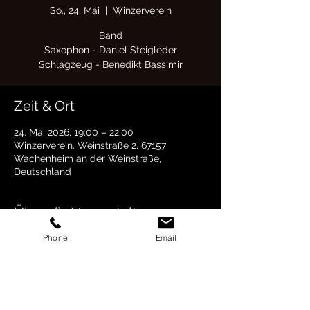
So., 24. Mai
  |  
Winzerverein
Band
Saxophon - Daniel Steigleder
Schlagzeug - Benedikt Bassimir
Zeit & Ort
24. Mai 2026, 19:00 – 22:00
Winzerverein, Weinstraße 2, 67157
Wachenheim an der Weinstraße,
Deutschland
Über die Veranstaltung
Phone
Email
Großes Hoffest anlässlich des 125-jährigen 
Jubiläums